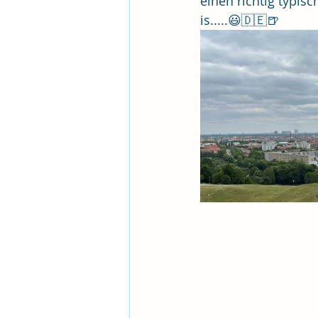
einen richtig typis
is.....😃🇩🇪🍺