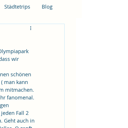
Städtetrips
Blog
 Olympiapark 
ass wir 
einen schönen 
 ( man kann 
zum mitmachen. 
hr fanomenal. 
gen 
eden Fall 2 
. Geht auch in 