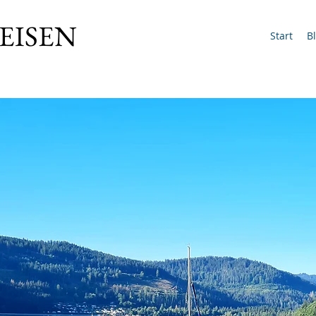
EISEN
Start
B