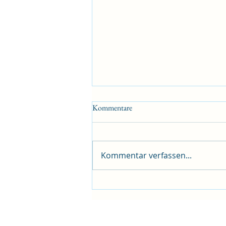
Kommentare
Kommentar verfassen...
Ein Tag in München