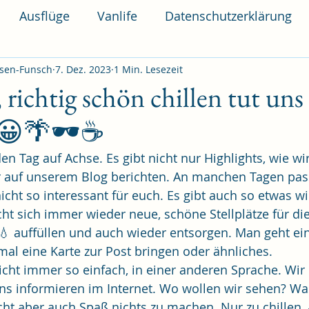
Ausflüge
Vanlife
Datenschutzerklärung
sen-Funsch
7. Dez. 2023
1 Min. Lesezeit
 richtig schön chillen tut uns
.😀🌴🕶️☕️
den Tag auf Achse. Es gibt nicht nur Highlights, wie wi
r auf unserem Blog berichten. An manchen Tagen pass
nicht so interessant für euch. Es gibt auch so etwas wi
ht sich immer wieder neue, schöne Stellplätze für di
💧 auffüllen und auch wieder entsorgen. Man geht ein
 mal eine Karte zur Post bringen oder ähnliches.
nicht immer so einfach, in einer anderen Sprache. Wi
ns informieren im Internet. Wo wollen wir sehen? W
ht aber auch Spaß nichts zu machen. Nur zu chillen,