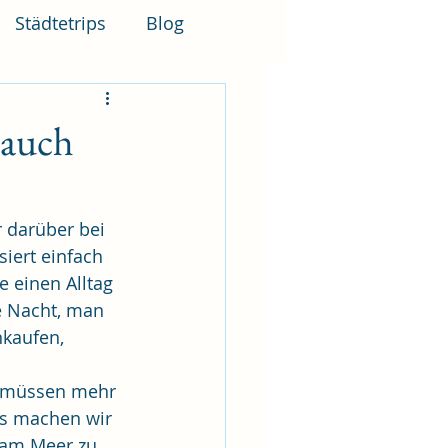
Städtetrips
Blog
 auch
r darüber bei 
iert einfach 
e einen Alltag 
e Nacht, man 
kaufen, 
r müssen mehr 
as machen wir 
 am Meer zu 