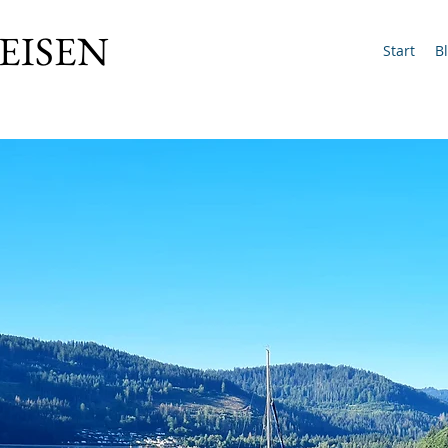
EISEN
Start
B