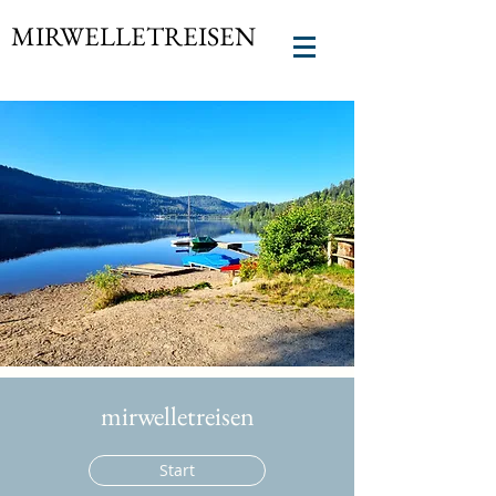
MIRWELLETREISEN
mirwelletreisen
Start