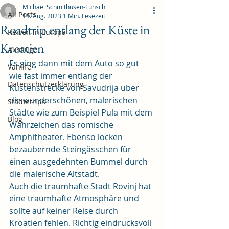
Michael Schmithüsen-Funsch
All Posts
14. Aug. 2023
1 Min. Lesezeit
Roadtrip entlang der Küste in
Reisen in Europa
Kroatien
Ausflüge
Es ging dann mit dem Auto so gut 
Vanlife
wie fast immer entlang der 
Datenschutzerklärung
Küstenstrecke von Savudrija über 
die wunderschönen, malerischen 
Städtetrips
Städte wie zum Beispiel Pula mit dem 
Blog
Wahrzeichen das römische 
Amphitheater. Ebenso locken 
bezaubernde Steingässchen für 
einen ausgedehnten Bummel durch 
die malerische Altstadt.
Auch die traumhafte Stadt Rovinj hat 
eine traumhafte Atmosphäre und 
sollte auf keiner Reise durch 
Kroatien fehlen. Richtig eindrucksvoll 