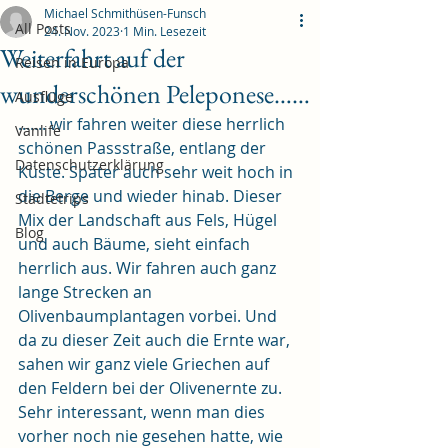
Michael Schmithüsen-Funsch
All Posts
24. Nov. 2023
1 Min. Lesezeit
Weiterfahrt auf der
Reisen in Europa
wunderschönen Peleponese……
Ausflüge
....... wir fahren weiter diese herrlich 
Vanlife
schönen Passstraße, entlang der 
Datenschutzerklärung
Küste. Später auch sehr weit hoch in 
die Berge und wieder hinab. Dieser 
Städtetrips
Mix der Landschaft aus Fels, Hügel 
Blog
und auch Bäume, sieht einfach 
herrlich aus. Wir fahren auch ganz 
lange Strecken an 
Olivenbaumplantagen vorbei. Und 
da zu dieser Zeit auch die Ernte war, 
sahen wir ganz viele Griechen auf 
den Feldern bei der Olivenernte zu. 
Sehr interessant, wenn man dies 
vorher noch nie gesehen hatte, wie 