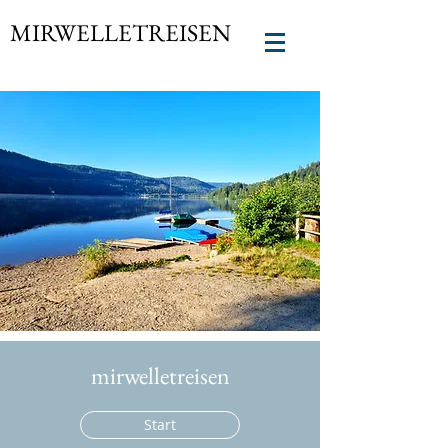
MIRWELLETREISEN
mirwelletreisen
Start