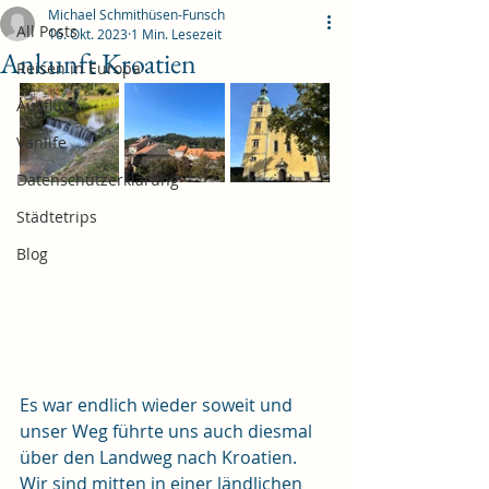
Michael Schmithüsen-Funsch
All Posts
16. Okt. 2023
1 Min. Lesezeit
Ankunft Kroatien
Reisen in Europa
Ausflüge
Vanlife
Datenschutzerklärung
Städtetrips
Blog
Es war endlich wieder soweit und 
unser Weg führte uns auch diesmal 
über den Landweg nach Kroatien. 
Wir sind mitten in einer ländlichen 