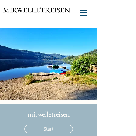
MIRWELLETREISEN
mirwelletreisen
Start