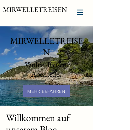
MIRWELLETREISEN
MIRWELLETREISE
N
Vanlife, Reisen,
Abenteuer
MEHR ERFAHREN
Willkommen auf
unserem Blog –