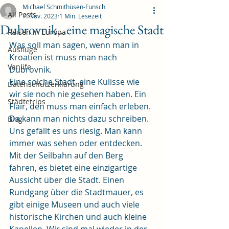
Michael Schmithüsen-Funsch
All Posts
7. Nov. 2023
1 Min. Lesezeit
Dubrovnik…eine magische Stadt
Reisen in Europa
Was soll man sagen, wenn man in 
Ausflüge
Kroatien ist muss man nach 
Vanlife
Dubrovnik.
Eine solche Stadt, eine Kulisse wie 
Datenschutzerklärung
wir sie noch nie gesehen haben. Ein 
Städtetrips
Flair, den muss man einfach erleben. 
Da kann man nichts dazu schreiben. 
Blog
Uns gefällt es uns riesig. Man kann 
immer was sehen oder entdecken.
Mit der Seilbahn auf den Berg 
fahren, es bietet eine einzigartige 
Aussicht über die Stadt. Einen 
Rundgang über die Stadtmauer, es 
gibt einige Museen und auch viele 
historische Kirchen und auch kleine 