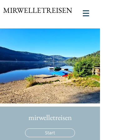
MIRWELLETREISEN
mirwelletreisen
Start