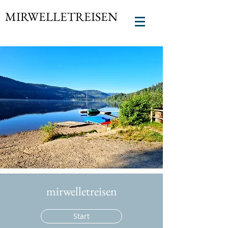
MIRWELLETREISEN
mirwelletreisen
Start