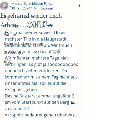
Michael Schmithüsen-Funsch
All Posts
11. Jan. 2024
1 Min. Lesezeit
Es geht mal wieder nach
Reisen in Europa
Athen……😊🇳🇮🚙
Ausflüge
Es ist mal wieder soweit. Unser 
Vanlife
nächster Trip in die Hauptstadt 
Datenschutzerklärung
Griechenland steht an. Wir freuen 
uns schon riesig darauf.😊✌️
Städtetrips
Wir möchten mehrere Tage hier 
Blog
verbringen. Es gibt ja sooooooooooo 
unendlich viel zu entdecken. Da 
kommen wir mit einem Tag nicht aus.
Unser erstes Mal soll es auf die 
Akropolis gehen.
Das heißt zuerst einmal ungefähr 2 
km vom Startpunkt auf den Berg ⛰️ 
zu laufen.🏃‍♂️ 
Akropolis bedeutet genau übersetzt 