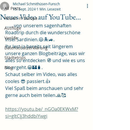
Michael Schmithüsen-Funsch
All Posts
15. Sept. 2024
1 Min. Lesezeit
Neues Video auf YouTube…
Reisen in Europa
…… von unserem sagenhaften 
Ausflüge
Roadtrip durch die wunderschöne 
Vanlife
Insel Sardinien.😃🏝️🚙.
Ihr lest ja bereits seit längerem 
Datenschutzerklärung
unsere ganzen Blogbeiträge, was wir 
Städtetrips
alles so entdecken 🧭 und wie es uns 
so ergeht.😀🏰🧳.
Blog
Schaut selber im Video, was alles 
cooles 😎 passiert.👍
Viel Spaß beim anschauen und sehr 
gerne auch beim teilen.🙏🥰
https://youtu.be/_nGOa0EKWxM?
si=gItCJj3hddbiYwgi