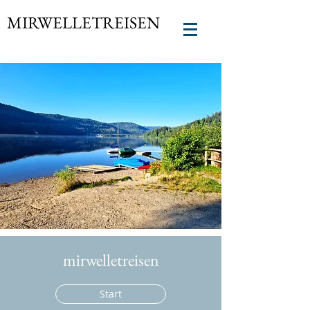
MIRWELLETREISEN
mirwelletreisen
Start