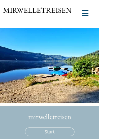
MIRWELLETREISEN
mirwelletreisen
Start