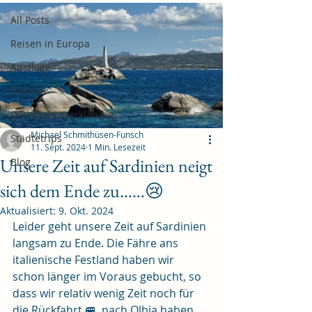
All Posts
Reisen in Europa
Ausflüge
Vanlife
Datenschutzerklärung
Michael Schmithüsen-Funsch
Städtetrips
11. Sept. 2024
1 Min. Lesezeit
Unsere Zeit auf Sardinien neigt
Blog
sich dem Ende zu……😢
Aktualisiert:
9. Okt. 2024
Leider geht unsere Zeit auf Sardinien 
langsam zu Ende. Die Fähre ans 
italienische Festland haben wir 
schon länger im Voraus gebucht, so 
dass wir relativ wenig Zeit noch für 
die Rückfahrt 🚐  nach Olbia haben. 