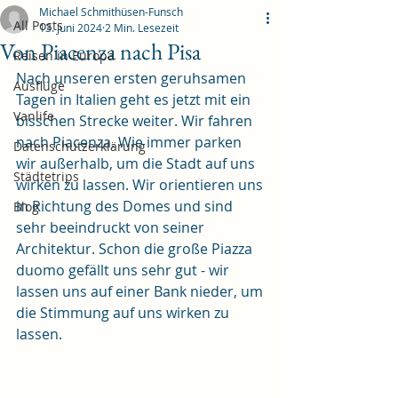
Michael Schmithüsen-Funsch
All Posts
13. Juni 2024
2 Min. Lesezeit
Von Piacenza nach Pisa
Reisen in Europa
Nach unseren ersten geruhsamen 
Ausflüge
Tagen in Italien geht es jetzt mit ein 
Vanlife
bisschen Strecke weiter. Wir fahren 
nach Piacenza. Wie immer parken 
Datenschutzerklärung
wir außerhalb, um die Stadt auf uns 
Städtetrips
wirken zu lassen. Wir orientieren uns 
in Richtung des Domes und sind 
Blog
sehr beeindruckt von seiner 
Architektur. Schon die große Piazza 
duomo gefällt uns sehr gut - wir 
lassen uns auf einer Bank nieder, um 
die Stimmung auf uns wirken zu 
lassen.