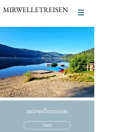
MIRWELLETREISEN
mirwelletreisen
Start