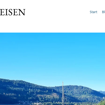
EISEN
Start
B