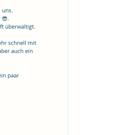
 uns. 
 😎.
t überwältigt.
hr schnell mit 
aber auch ein 
in paar 